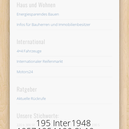
Haus und Wohnen
Energiesparendes Bauen
Infos für Bauherren und Immobilienbesitzer
International
4×4 Fahrzeuge
Internationaler Reifenmarkt
Motors24
Ratgeber
Aktuelle Rückrufe
Unsere Stichworte:
195 Inter
1948
220 b
300 SE
230 S