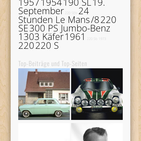
1957
1954
190 SL
19.
September
24
220 SEb
Stunden Le Mans
/8
220
SE
300 PS Jumbo-Benz
1303 Käfer
1961
220 Sb
1973
220
220 S
Top-Beiträge und Top-Seiten