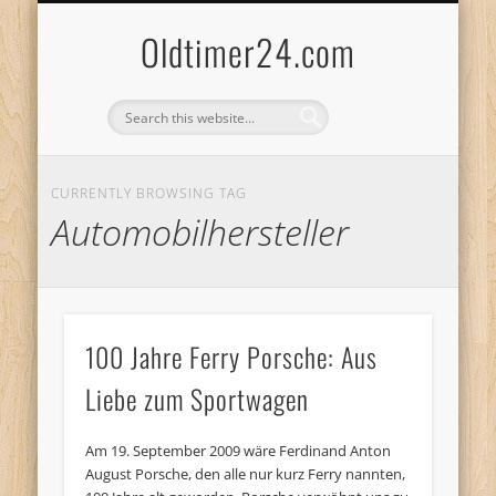
ANBIETERKENNZEICHNUNG
DATENSCHUTZERKLÄRUNG
KATALOG
LOGIN
Oldtimer24.com
CURRENTLY BROWSING TAG
Automobilhersteller
100 Jahre Ferry Porsche: Aus
Liebe zum Sportwagen
Am 19. September 2009 wäre Ferdinand Anton
August Porsche, den alle nur kurz Ferry nannten,