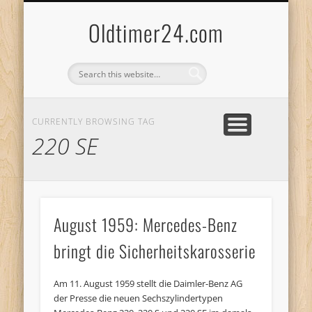
ANBIETERKENNZEICHNUNG
DATENSCHUTZERKLÄRUNG
KATALOG
LOGIN
Oldtimer24.com
CURRENTLY BROWSING TAG
220 SE
August 1959: Mercedes-Benz
bringt die Sicherheitskarosserie
Am 11. August 1959 stellt die Daimler-Benz AG
der Presse die neuen Sechszylindertypen