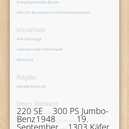
Energiesparendes Bauen
Infos für Bauherren und Immobilienbesitzer
International
4×4 Fahrzeuge
Internationaler Reifenmarkt
Motors24
Ratgeber
Aktuelle Rückrufe
Unsere Stichworte:
220 SE
300 PS Jumbo-
220 b
Benz
1948
19.
220 SEb
1973
September
1303 Käfer
230 S