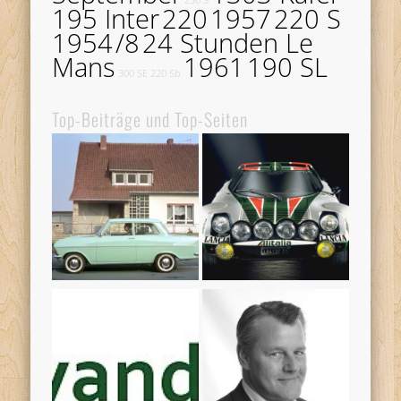
195 Inter
220
1957
220 S
1954
/8
24 Stunden Le
Mans
1961
190 SL
300 SE
220 Sb
Top-Beiträge und Top-Seiten