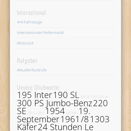
International
4×4 Fahrzeuge
Internationaler Reifenmarkt
Motors24
Ratgeber
Aktuelle Rückrufe
Unsere Stichworte:
195 Inter
190 SL
300 SE
1973
220 Sb
300 PS Jumbo-Benz
220
SE
1954
19.
230 S
220 b
220 SEb
September
1961
/8
1303
Käfer
24 Stunden Le