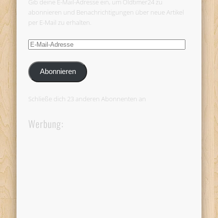
Gib deine E-Mail-Adresse ein, um Oldtimer24 zu
abonnieren und Benachrichtigungen über neue Artikel
per E-Mail zu erhalten.
E-
Mail-
Adresse
Abonnieren
Schließe dich 23 anderen Abonnenten an
Werbung: