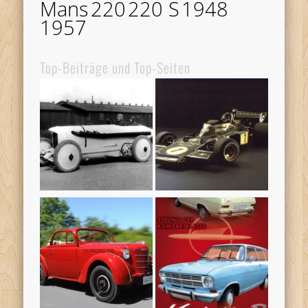
Mans
220
220 S
1948
1957
Top-Beiträge und Top-Seiten