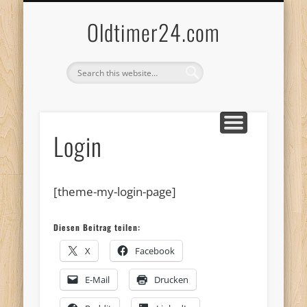
ANBIETERKENNZEICHNUNG
DATENSCHUTZERKLÄRUNG
KATALOG
LOGIN
Oldtimer24.com
Login
[theme-my-login-page]
Diesen Beitrag teilen:
X
Facebook
E-Mail
Drucken