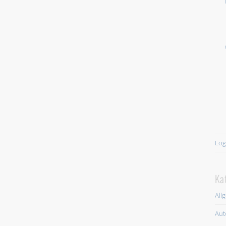
Log
Ka
All
Aut