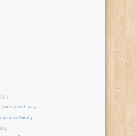
iten
ieterkennzeichnung
enschutzerklärung
alog