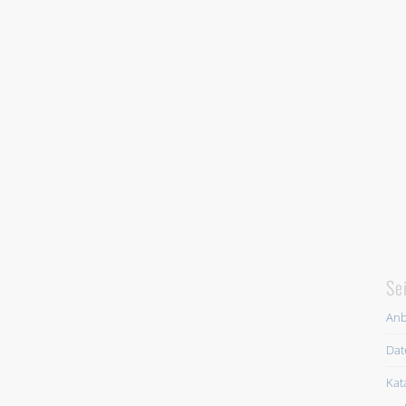
Se
Anb
Dat
Kat