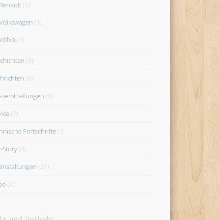
Renault
(1)
Volkswagen
(3)
Volvo
(1)
chichten
(8)
hrichten
(6)
ssemitteilungen
(6)
vice
(7)
hnische Fortschritte
(1)
-Story
(4)
anstaltungen
(21)
eo
(4)
to und Verkehr