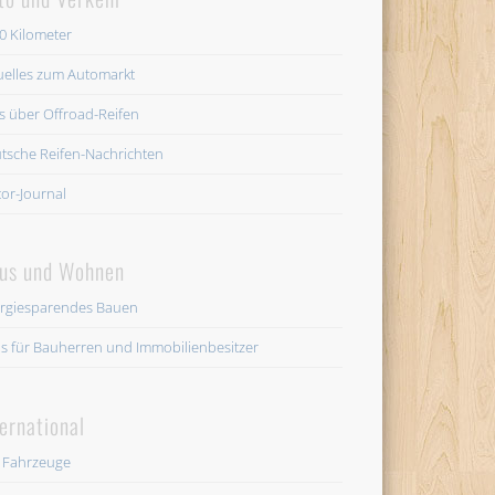
0 Kilometer
uelles zum Automarkt
es über Offroad-Reifen
tsche Reifen-Nachrichten
or-Journal
us und Wohnen
rgiesparendes Bauen
os für Bauherren und Immobilienbesitzer
ternational
 Fahrzeuge