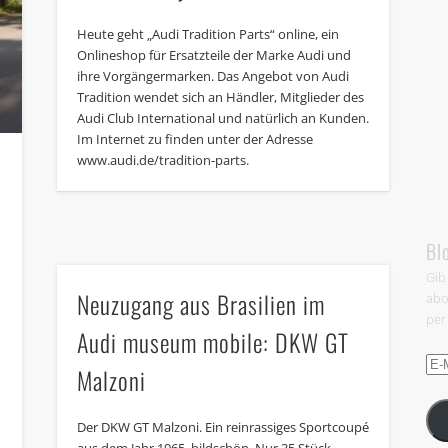
Heute geht „Audi Tradition Parts“ online, ein
Onlineshop für Ersatzteile der Marke Audi und
ihre Vorgängermarken. Das Angebot von Audi
Tradition wendet sich an Händler, Mitglieder des
Audi Club International und natürlich an Kunden.
Im Internet zu finden unter der Adresse
www.audi.de/tradition-parts.
Bl
Gib
Neuzugang aus Brasilien im
abo
per
Audi museum mobile: DKW GT
E-
Malzoni
Mail
Adr
Der DKW GT Malzoni. Ein reinrassiges Sportcoupé
aus dem Jahr 1965, bildschön. Nur 35 Stück