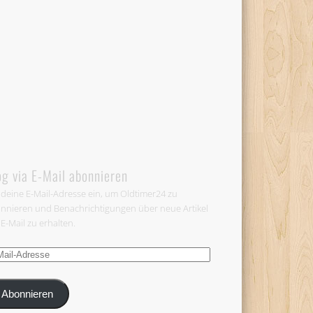
og via E-Mail abonnieren
 deine E-Mail-Adresse ein, um Oldtimer24 zu
nnieren und Benachrichtigungen über neue Artikel
 E-Mail zu erhalten.
-
esse
Abonnieren