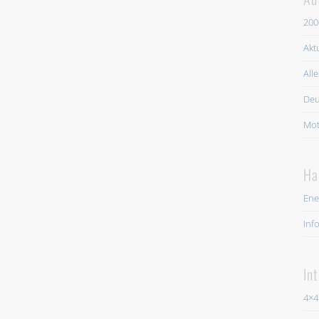
200
Akt
All
Deu
Mot
Ha
Ene
Inf
In
4×4