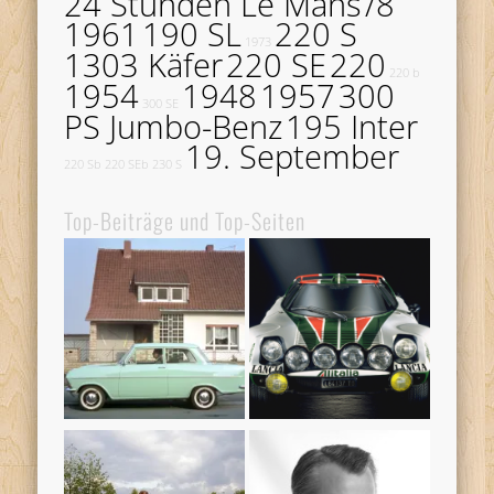
24 Stunden Le Mans
/8
1961
190 SL
220 S
1973
1303 Käfer
220 SE
220
220 b
1954
1948
1957
300
300 SE
PS Jumbo-Benz
195 Inter
19. September
220 Sb
220 SEb
230 S
Top-Beiträge und Top-Seiten