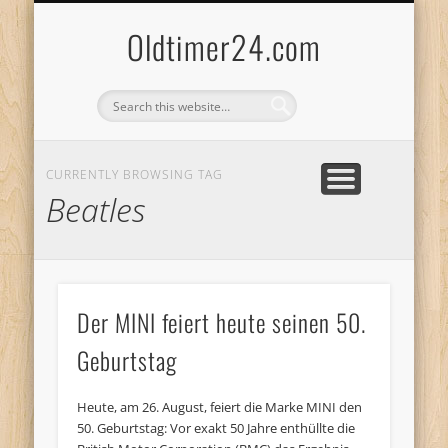
ANBIETERKENNZEICHNUNG
DATENSCHUTZERKLÄRUNG
KATALOG
LOGIN
Oldtimer24.com
CURRENTLY BROWSING TAG
Beatles
Der MINI feiert heute seinen 50.
Geburtstag
Heute, am 26. August, feiert die Marke MINI den
50. Geburtstag: Vor exakt 50 Jahre enthüllte die