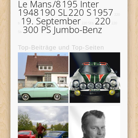
Le Mans
/8
195 Inter
1948
190 SL
220 S
1957
220
19. September
220
b
220 SEb
220
300 PS Jumbo-Benz
Sb
Top-Beiträge und Top-Seiten