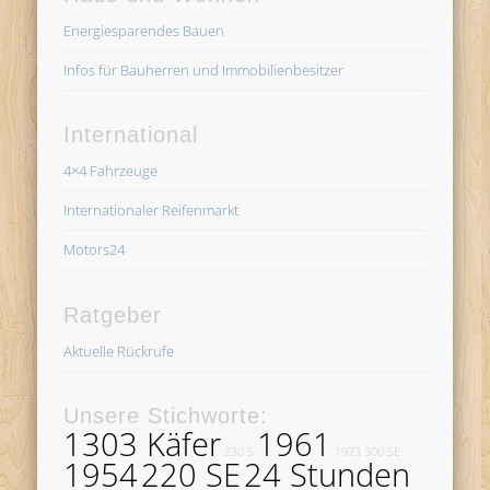
Energiesparendes Bauen
Infos für Bauherren und Immobilienbesitzer
International
4×4 Fahrzeuge
Internationaler Reifenmarkt
Motors24
Ratgeber
Aktuelle Rückrufe
Unsere Stichworte:
1303 Käfer
1961
230 S
1973
300 SE
1954
220 SE
24 Stunden