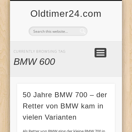
ANBIETERKENNZEICHNUNG
DATENSCHUTZERKLÄRUNG
KATALOG
LOGIN
Oldtimer24.com
CURRENTLY BROWSING TAG
BMW 600
50 Jahre BMW 700 – der
Retter von BMW kam in
vielen Varianten
Als Retter von BMW ging der kleine BMW 700 in