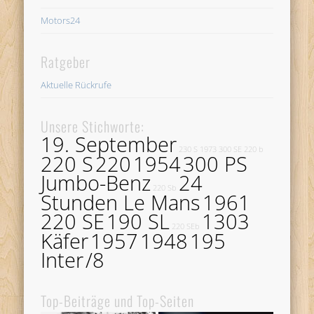
Motors24
Ratgeber
Aktuelle Rückrufe
Unsere Stichworte:
19. September
230 S
1973
300 SE
220 b
220 S
220
1954
300 PS
Jumbo-Benz
24
220 Sb
Stunden Le Mans
1961
220 SE
190 SL
1303
220 SEb
Käfer
1957
1948
195
Inter
/8
Top-Beiträge und Top-Seiten