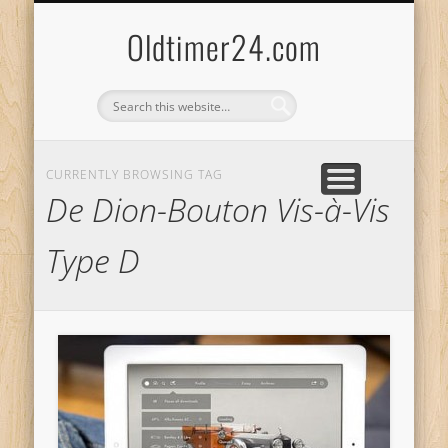
ANBIETERKENNZEICHNUNG
DATENSCHUTZERKLÄRUNG
KATALOG
LOGIN
Oldtimer24.com
CURRENTLY BROWSING TAG
De Dion-Bouton Vis-à-Vis
Type D