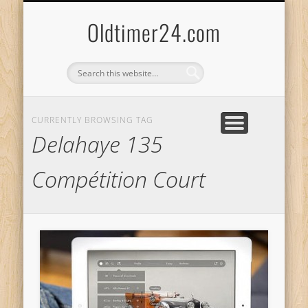
ANBIETERKENNZEICHNUNG
DATENSCHUTZERKLÄRUNG
KATALOG
LOGIN
Oldtimer24.com
CURRENTLY BROWSING TAG
Delahaye 135
Compétition Court