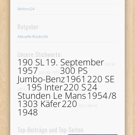
Motors24
Ratgeber
Aktuelle Rückrufe
Unsere Stichworte:
190 SL
19. September
220 Sb
1957
300 PS
220 SEb
1973
Jumbo-Benz
1961
220 SE
195 Inter
220 S
24
230 S
Stunden Le Mans
1954
/8
1303 Käfer
220
220 b
300 SE
1948
Top-Beiträge und Top-Seiten