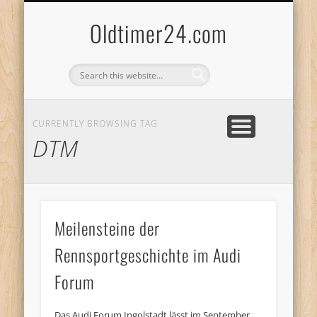
ANBIETERKENNZEICHNUNG
DATENSCHUTZERKLÄRUNG
KATALOG
LOGIN
Oldtimer24.com
CURRENTLY BROWSING TAG
DTM
Meilensteine der
Rennsportgeschichte im Audi
Forum
Das Audi Forum Ingolstadt lässt im September