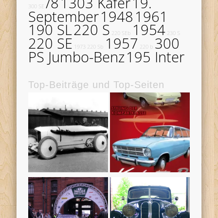
/8
1303 Käfer
19.
300 SE
September
1948
1961
190 SL
220 S
1954
220 SEb
230 S
220 SE
1957
300
1973
220 Sb
220 b
PS Jumbo-Benz
195 Inter
Top-Beiträge und Top-Seiten