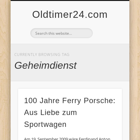
ANBIETERKENNZEICHNUNG
DATENSCHUTZERKLÄRUNG
KATALOG
LOGIN
Oldtimer24.com
CURRENTLY BROWSING TAG
Geheimdienst
100 Jahre Ferry Porsche:
Aus Liebe zum
Sportwagen
Am 19. September 2009 wäre Ferdinand Anton