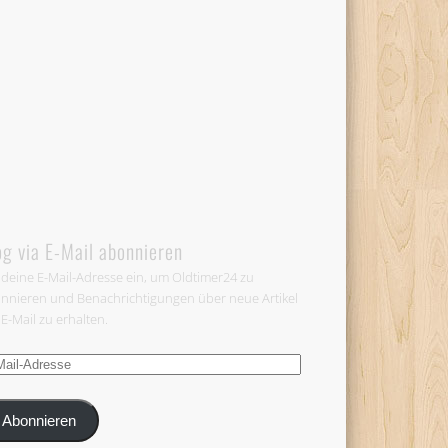
og via E-Mail abonnieren
 deine E-Mail-Adresse ein, um Oldtimer24 zu
nnieren und Benachrichtigungen über neue Artikel
 E-Mail zu erhalten.
-
esse
Abonnieren