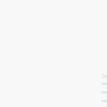
Se
Anb
Dat
Kat