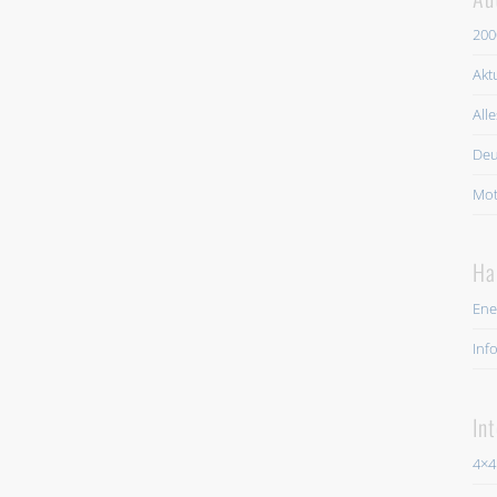
200
Akt
All
Deu
Mot
Ha
Ene
Inf
In
4×4