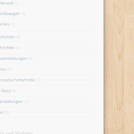
Renault
(1)
Volkswagen
(3)
Volvo
(1)
chichten
(8)
hrichten
(6)
ssemitteilungen
(6)
vice
(7)
hnische Fortschritte
(1)
-Story
(4)
anstaltungen
(21)
eo
(4)
to und Verkehr