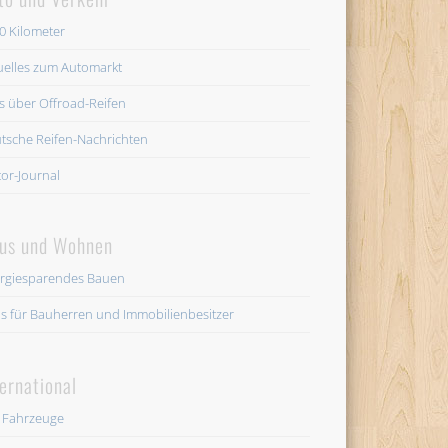
0 Kilometer
uelles zum Automarkt
es über Offroad-Reifen
tsche Reifen-Nachrichten
or-Journal
us und Wohnen
rgiesparendes Bauen
os für Bauherren und Immobilienbesitzer
ternational
 Fahrzeuge