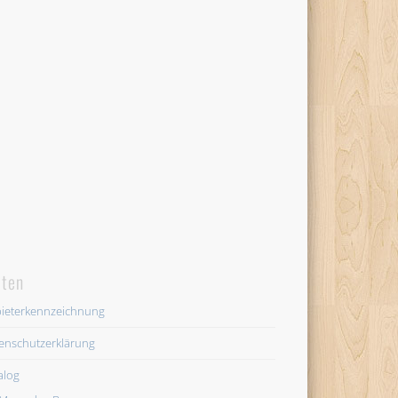
iten
ieterkennzeichnung
enschutzerklärung
alog