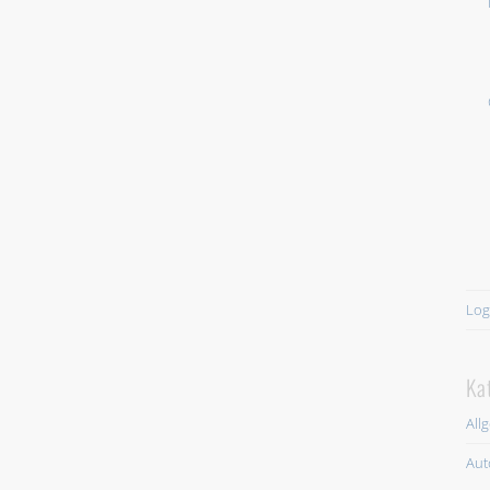
Log
Ka
All
Aut