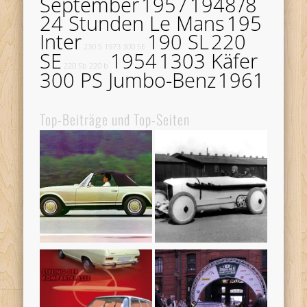
September
1957
1948
/8
24 Stunden Le Mans
195
Inter
190 SL
220
230 S
1973
300 SE
SE
1954
1303 Käfer
220 Sb
220 b
300 PS Jumbo-Benz
1961
Top-Beiträge und Top-Seiten