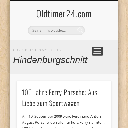
ANBIETERKENNZEICHNUNG
DATENSCHUTZERKLÄRUNG
KATALOG
LOGIN
Oldtimer24.com
CURRENTLY BROWSING TAG
Hindenburgschnitt
100 Jahre Ferry Porsche: Aus
Liebe zum Sportwagen
Am 19. September 2009 wäre Ferdinand Anton
August Porsche, den alle nur kurz Ferry nannten,