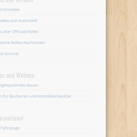
0 Kilometer
uelles zum Automarkt
es über Offroad-Reifen
tsche Reifen-Nachrichten
or-Journal
us und Wohnen
rgiesparendes Bauen
os für Bauherren und Immobilienbesitzer
ternational
 Fahrzeuge