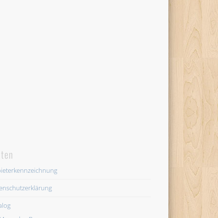
iten
ieterkennzeichnung
enschutzerklärung
alog