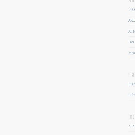
200
Akt
All
Deu
Mot
Ha
Ene
Inf
In
4×4