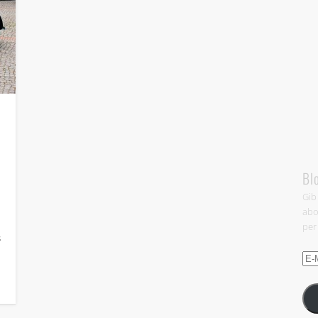
Bl
Gib
abo
per
s
E-
Mail
Adr