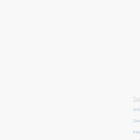
Se
Anb
Dat
Kat