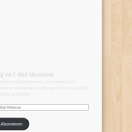
og via E-Mail abonnieren
 deine E-Mail-Adresse ein, um Oldtimer24 zu
nnieren und Benachrichtigungen über neue Artikel
 E-Mail zu erhalten.
-
esse
Abonnieren