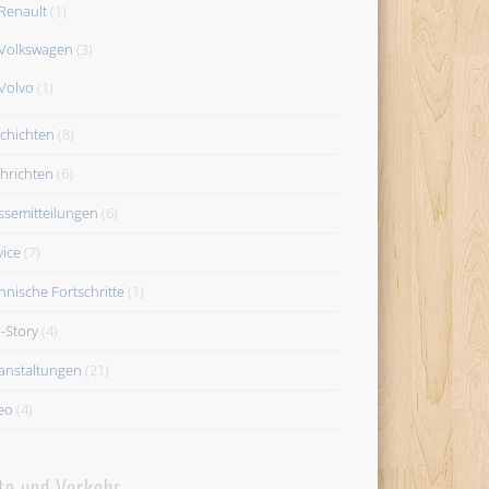
Renault
(1)
Volkswagen
(3)
Volvo
(1)
chichten
(8)
hrichten
(6)
ssemitteilungen
(6)
vice
(7)
hnische Fortschritte
(1)
-Story
(4)
anstaltungen
(21)
eo
(4)
to und Verkehr