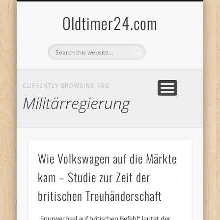
ANBIETERKENNZEICHNUNG
DATENSCHUTZERKLÄRUNG
KATALOG
LOGIN
Oldtimer24.com
CURRENTLY BROWSING TAG
Militärregierung
Wie Volkswagen auf die Märkte
kam – Studie zur Zeit der
britischen Treuhänderschaft
„Spurwechsel auf britischen Befehl“ lautet der