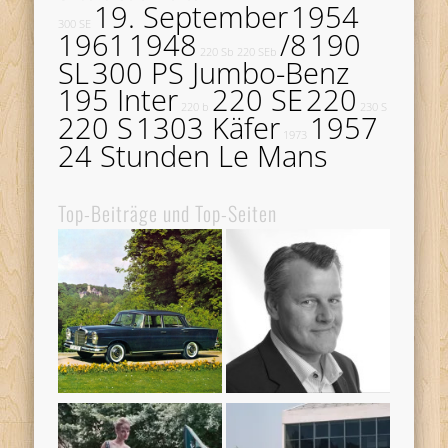
19. September
1954
300 SE
1961
1948
/8
190
220 Sb
220 SEb
SL
300 PS Jumbo-Benz
195 Inter
220 SE
220
220 b
230 S
220 S
1303 Käfer
1957
1973
24 Stunden Le Mans
Top-Beiträge und Top-Seiten