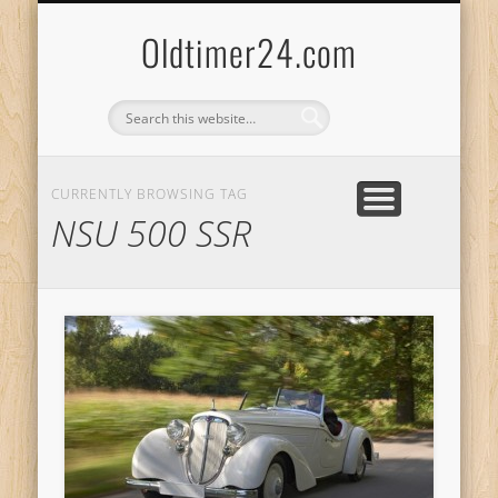
ANBIETERKENNZEICHNUNG
DATENSCHUTZERKLÄRUNG
KATALOG
LOGIN
Oldtimer24.com
CURRENTLY BROWSING TAG
NSU 500 SSR