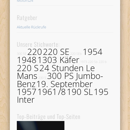
Motors24
Ratgeber
Aktuelle Rückrufe
Unsere Stichworte:
220
220 SE
1954
300 SE
220 SEb
1948
1303 Käfer
1973
220 Sb
220 b
220 S
24 Stunden Le
Mans
300 PS Jumbo-
230 S
Benz
19. September
1957
1961
/8
190 SL
195
Inter
Top-Beiträge und Top-Seiten