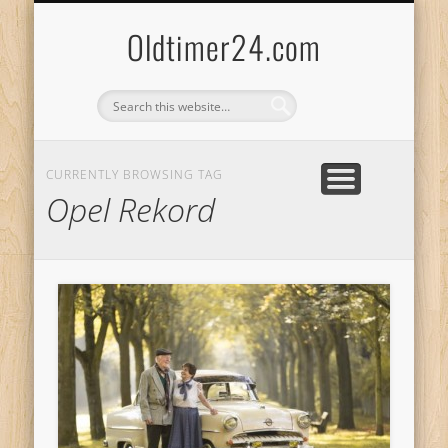
ANBIETERKENNZEICHNUNG
DATENSCHUTZERKLÄRUNG
KATALOG
LOGIN
Oldtimer24.com
CURRENTLY BROWSING TAG
Opel Rekord