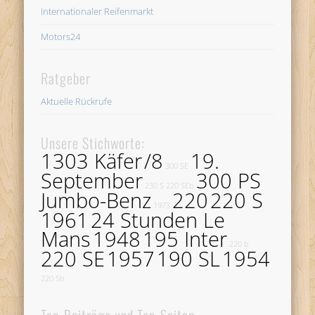
Internationaler Reifenmarkt
Motors24
Ratgeber
Aktuelle Rückrufe
Unsere Stichworte:
1303 Käfer
/8
19.
300 SE
September
300 PS
230 S
220 SEb
Jumbo-Benz
220
220 S
1973
1961
24 Stunden Le
Mans
1948
195 Inter
220 b
220 SE
1957
190 SL
1954
220 Sb
Top-Beiträge und Top-Seiten