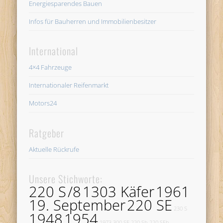
Energiesparendes Bauen
Infos für Bauherren und Immobilienbesitzer
International
4×4 Fahrzeuge
Internationaler Reifenmarkt
Motors24
Ratgeber
Aktuelle Rückrufe
Unsere Stichworte:
220 S
/8
1303 Käfer
1961
19. September
220 SE
230 S
1948
1954
1973
300 SE
220 Sb
220 SEb