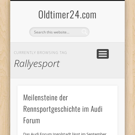
ANBIETERKENNZEICHNUNG
DATENSCHUTZERKLÄRUNG
KATALOG
LOGIN
Oldtimer24.com
CURRENTLY BROWSING TAG
Rallyesport
Meilensteine der
Rennsportgeschichte im Audi
Forum
Das Audi Forum Ingolstadt lässt im September