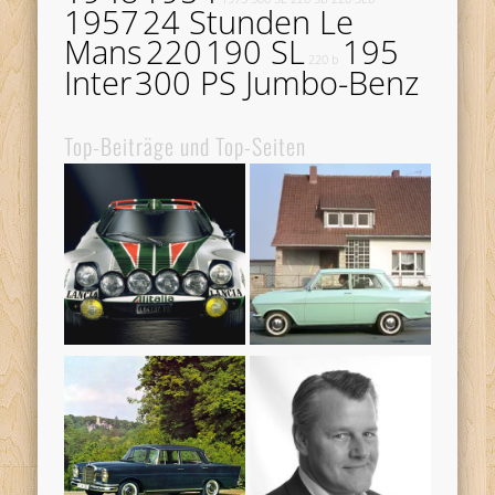
1957
24 Stunden Le
Mans
220
190 SL
195
220 b
Inter
300 PS Jumbo-Benz
Top-Beiträge und Top-Seiten