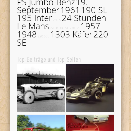
PS Jumbo-Benz
19.
September
1961
190 SL
195 Inter
24 Stunden
230 S
Le Mans
1957
220 b
300 SE
220 Sb
1948
1303 Käfer
220
220 SEb
SE
Top-Beiträge und Top-Seiten