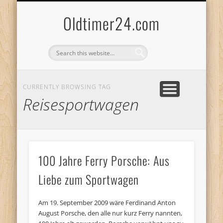
ANBIETERKENNZEICHNUNG
DATENSCHUTZERKLÄRUNG
KATALOG
LOGIN
Oldtimer24.com
CURRENTLY BROWSING TAG
Reisesportwagen
100 Jahre Ferry Porsche: Aus
Liebe zum Sportwagen
Am 19. September 2009 wäre Ferdinand Anton
August Porsche, den alle nur kurz Ferry nannten,