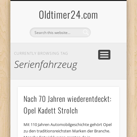
ANBIETERKENNZEICHNUNG
DATENSCHUTZERKLÄRUNG
KATALOG
LOGIN
Oldtimer24.com
CURRENTLY BROWSING TAG
Serienfahrzeug
Nach 70 Jahren wiederentdeckt:
Opel Kadett Strolch
Mit 110 Jahren Automobilgeschichte gehört Opel
zu den traditionsreichsten Marken der Branche.