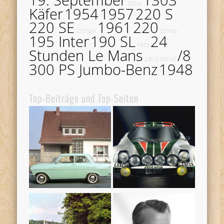
220 b
Käfer
1954
1957
220 S
220 SE
1961
220
220 SEb
220 Sb
195 Inter
190 SL
24
1973
Stunden Le Mans
/8
230 S
300 SE
300 PS Jumbo-Benz
1948
Top-Beiträge und Top-Seiten