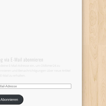
og via E-Mail abonnieren
 deine E-Mail-Adresse ein, um Oldtimer24 zu
nnieren und Benachrichtigungen über neue Artikel
 E-Mail zu erhalten.
-
esse
Abonnieren