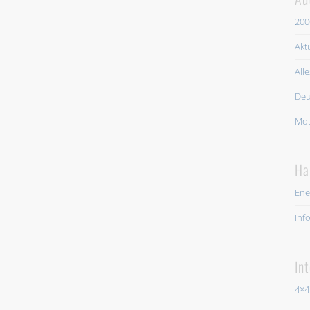
200
Akt
All
Deu
Mot
Ha
Ene
Inf
In
4×4