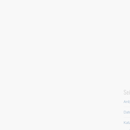
Se
Anb
Dat
Kat