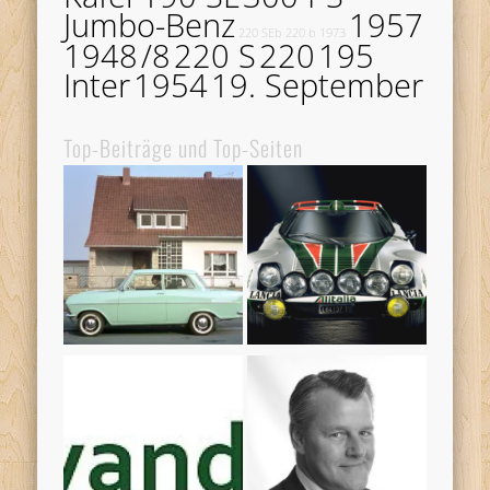
Jumbo-Benz
1957
220 SEb
220 b
1973
1948
/8
220 S
220
195
Inter
1954
19. September
Top-Beiträge und Top-Seiten