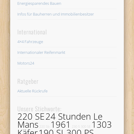
Energiesparendes Bauen
Infos für Bauherren und Immobilienbesitzer
International
4×4 Fahrzeuge
Internationaler Reifenmarkt
Motors24
Ratgeber
Aktuelle Rückrufe
Unsere Stichworte:
220 SE
24 Stunden Le
Mans
1961
1303
220 Sb
230 S
300 SE
Käfer
190 SL
300 PS