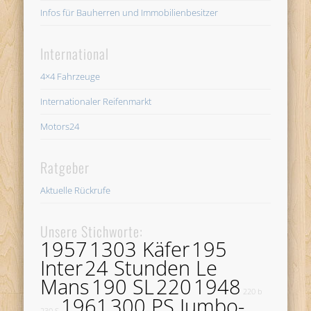
Infos für Bauherren und Immobilienbesitzer
International
4×4 Fahrzeuge
Internationaler Reifenmarkt
Motors24
Ratgeber
Aktuelle Rückrufe
Unsere Stichworte:
1957
1303 Käfer
195
Inter
24 Stunden Le
Mans
190 SL
220
1948
220 b
1961
300 PS Jumbo-