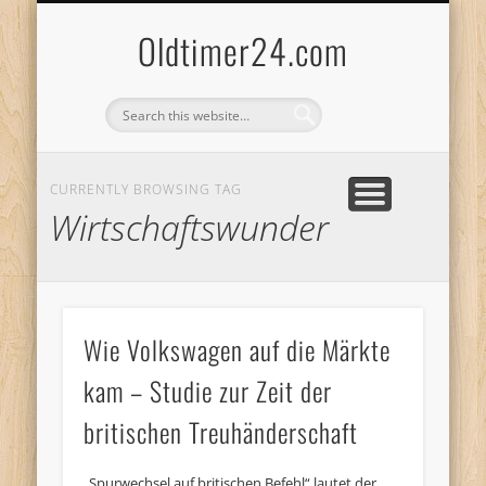
ANBIETERKENNZEICHNUNG
DATENSCHUTZERKLÄRUNG
KATALOG
LOGIN
Oldtimer24.com
CURRENTLY BROWSING TAG
Wirtschaftswunder
Wie Volkswagen auf die Märkte
kam – Studie zur Zeit der
britischen Treuhänderschaft
„Spurwechsel auf britischen Befehl“ lautet der