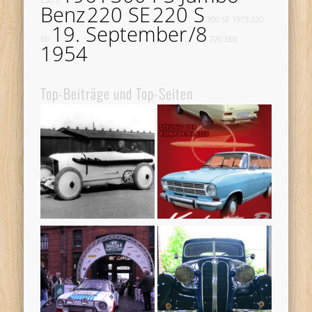
230 S
Benz
220 SE
220 S
300 SE
1973
220
19. September
/8
Sb
220 SEb
1954
Top-Beiträge und Top-Seiten