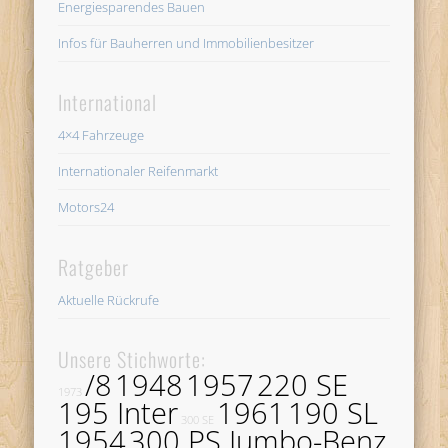
Energiesparendes Bauen
Infos für Bauherren und Immobilienbesitzer
International
4×4 Fahrzeuge
Internationaler Reifenmarkt
Motors24
Ratgeber
Aktuelle Rückrufe
Unsere Stichworte:
/8
1948
1957
220 SE
1973
195 Inter
1961
190 SL
300 SE
1954
300 PS Jumbo-Benz