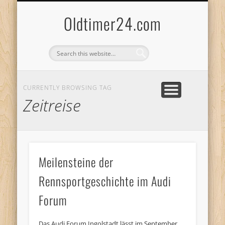
ANBIETERKENNZEICHNUNG
DATENSCHUTZERKLÄRUNG
KATALOG
LOGIN
Oldtimer24.com
CURRENTLY BROWSING TAG
Zeitreise
Meilensteine der
Rennsportgeschichte im Audi
Forum
Das Audi Forum Ingolstadt lässt im September