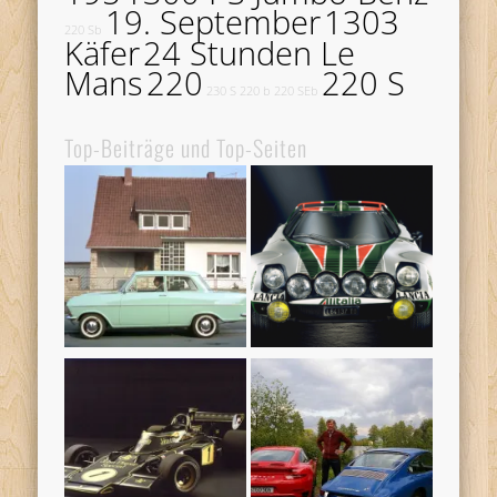
19. September
1303
220 Sb
Käfer
24 Stunden Le
Mans
220
220 S
230 S
220 b
220 SEb
Top-Beiträge und Top-Seiten