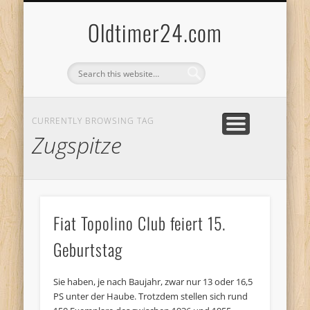
ANBIETERKENNZEICHNUNG
DATENSCHUTZERKLÄRUNG
KATALOG
LOGIN
Oldtimer24.com
CURRENTLY BROWSING TAG
Zugspitze
Fiat Topolino Club feiert 15.
Geburtstag
Sie haben, je nach Baujahr, zwar nur 13 oder 16,5
PS unter der Haube. Trotzdem stellen sich rund