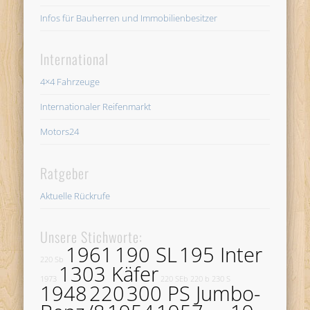
Infos für Bauherren und Immobilienbesitzer
International
4×4 Fahrzeuge
Internationaler Reifenmarkt
Motors24
Ratgeber
Aktuelle Rückrufe
Unsere Stichworte:
1961
190 SL
195 Inter
220 Sb
1303 Käfer
1973
220 SEb
220 b
230 S
1948
220
300 PS Jumbo-