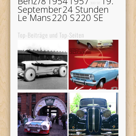
Benz
/8
1954
1957
19.
300 SE
September
24 Stunden
Le Mans
220 S
220 SE
Top-Beiträge und Top-Seiten