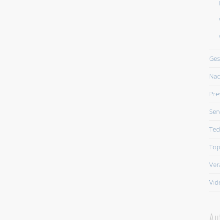
Ges
Nac
Pre
Ser
Tec
Top
Ver
Vid
Au