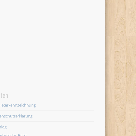
iten
ieterkennzeichnung
enschutzerklärung
alog
Mercedes-Benz