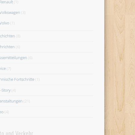
Renault
(1)
Volkswagen
(3)
Volvo
(1)
chichten
(8)
hrichten
(6)
ssemitteilungen
(6)
vice
(7)
hnische Fortschritte
(1)
-Story
(4)
anstaltungen
(21)
eo
(4)
to und Verkehr