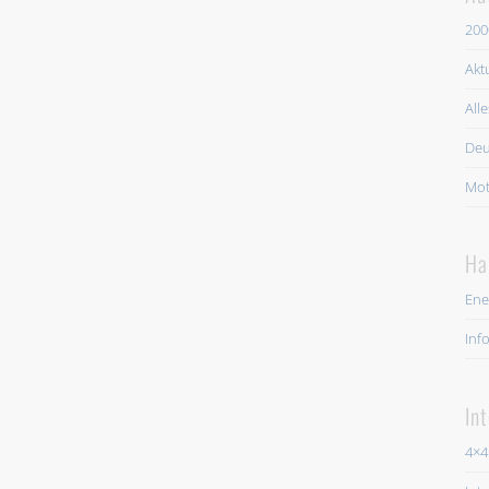
200
Akt
All
Deu
Mot
Ha
Ene
Inf
In
4×4