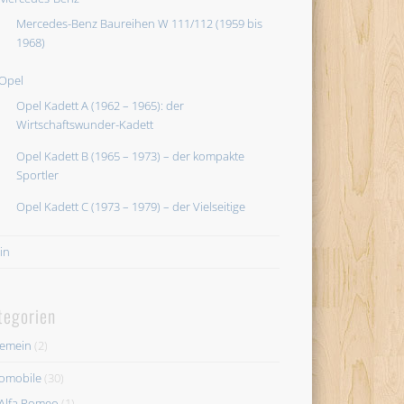
Mercedes-Benz Baureihen W 111/112 (1959 bis
1968)
Opel
Opel Kadett A (1962 – 1965): der
Wirtschaftswunder-Kadett
Opel Kadett B (1965 – 1973) – der kompakte
Sportler
Opel Kadett C (1973 – 1979) – der Vielseitige
in
tegorien
gemein
(2)
omobile
(30)
Alfa Romeo
(1)