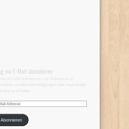
og via E-Mail abonnieren
 deine E-Mail-Adresse ein, um Oldtimer24 zu
nnieren und Benachrichtigungen über neue Artikel
 E-Mail zu erhalten.
-
esse
Abonnieren