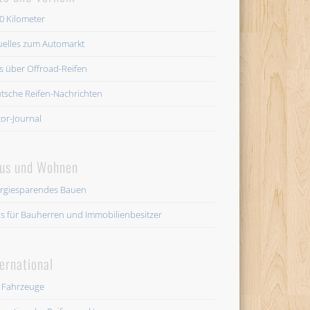
0 Kilometer
uelles zum Automarkt
es über Offroad-Reifen
tsche Reifen-Nachrichten
or-Journal
us und Wohnen
rgiesparendes Bauen
os für Bauherren und Immobilienbesitzer
ternational
 Fahrzeuge