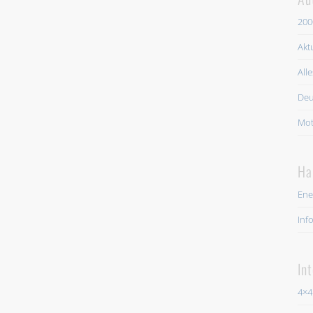
200
Akt
All
Deu
Mot
Ha
Ene
Inf
In
4×4