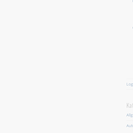
Log
Ka
All
Aut