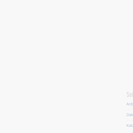
Se
Anb
Dat
Kat