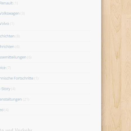
Renault
(1)
Volkswagen
(3)
Volvo
(1)
chichten
(8)
hrichten
(6)
ssemitteilungen
(6)
vice
(7)
hnische Fortschritte
(1)
-Story
(4)
anstaltungen
(21)
eo
(4)
to und Verkehr