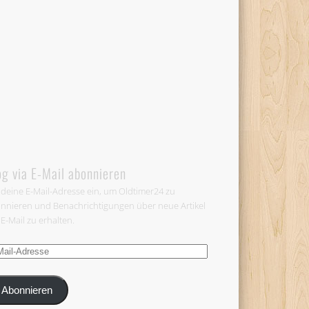
og via E-Mail abonnieren
 deine E-Mail-Adresse ein, um Oldtimer24 zu
nnieren und Benachrichtigungen über neue Artikel
 E-Mail zu erhalten.
-
esse
Abonnieren