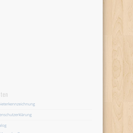
iten
ieterkennzeichnung
enschutzerklärung
alog