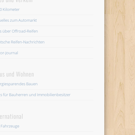
0 Kilometer
uelles zum Automarkt
es über Offroad-Reifen
tsche Reifen-Nachrichten
or-Journal
us und Wohnen
rgiesparendes Bauen
os für Bauherren und Immobilienbesitzer
ternational
 Fahrzeuge