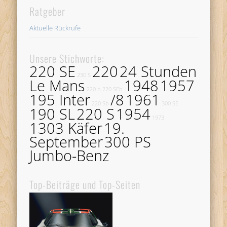
Ratgeber
Aktuelle Rückrufe
Unsere Stichworte:
220 SE
220
24 Stunden
230 S
Le Mans
1948
1957
220 b
220 SEb
195 Inter
/8
1961
220 Sb
300 SE
190 SL
220 S
1954
1973
1303 Käfer
19.
September
300 PS
Jumbo-Benz
Top-Beiträge und Top-Seiten