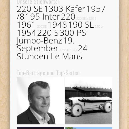
Unsere Stichworte:
220 SE
1303 Käfer
1957
/8
195 Inter
220
220 SEb
230 S
1961
1948
190 SL
300 SE
220 b
1954
220 S
300 PS
Jumbo-Benz
19.
September
24
220 Sb
1973
Stunden Le Mans
Top-Beiträge und Top-Seiten