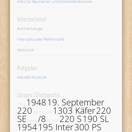
Infos für Bauherren und Immobilienbesitzer
International
4×4 Fahrzeuge
Internationaler Reifenmarkt
Motors24
Ratgeber
Aktuelle Rückrufe
Unsere Stichworte:
1948
19. September
220 b
220
1303 Käfer
220
230 S
220 Sb
SE
/8
220 S
190 SL
300 SE
220 SEb
1954
195 Inter
300 PS