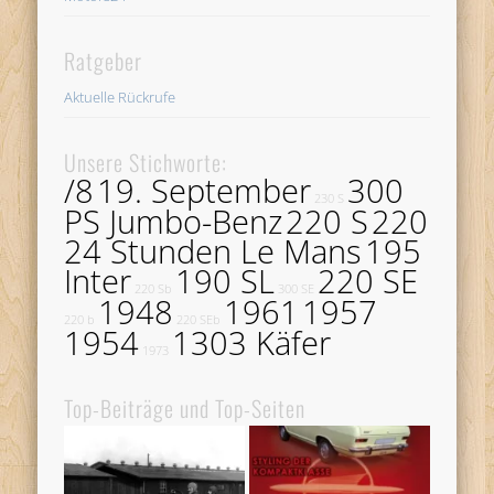
Ratgeber
Aktuelle Rückrufe
Unsere Stichworte:
/8
19. September
300
230 S
PS Jumbo-Benz
220 S
220
24 Stunden Le Mans
195
Inter
190 SL
220 SE
220 Sb
300 SE
1948
1961
1957
220 b
220 SEb
1954
1303 Käfer
1973
Top-Beiträge und Top-Seiten