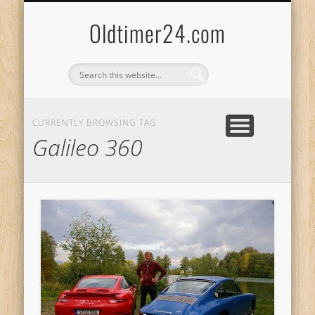
ANBIETERKENNZEICHNUNG
DATENSCHUTZERKLÄRUNG
KATALOG
LOGIN
Oldtimer24.com
CURRENTLY BROWSING TAG
Galileo 360