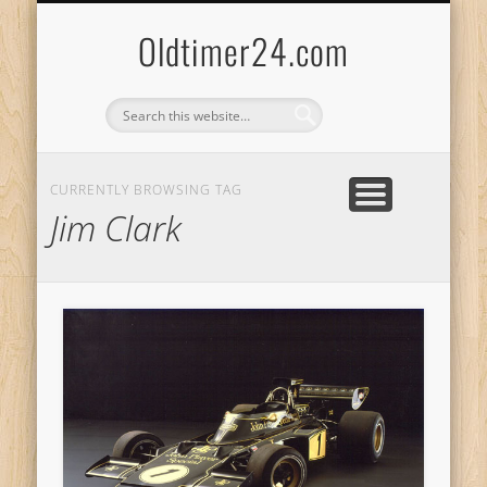
ANBIETERKENNZEICHNUNG
DATENSCHUTZERKLÄRUNG
KATALOG
LOGIN
Oldtimer24.com
CURRENTLY BROWSING TAG
Jim Clark