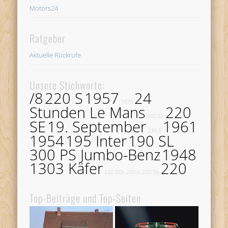
Motors24
Ratgeber
Aktuelle Rückrufe
Unsere Stichworte:
/8
220 S
1957
24
1973
Stunden Le Mans
220
300 SE
SE
19. September
1961
230 S
1954
195 Inter
190 SL
300 PS Jumbo-Benz
1948
1303 Käfer
220
220 SEb
220 b
220 Sb
Top-Beiträge und Top-Seiten