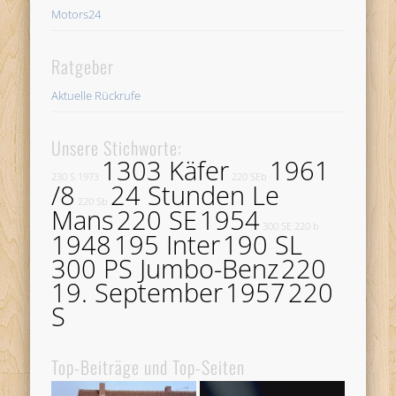
Motors24
Ratgeber
Aktuelle Rückrufe
Unsere Stichworte:
1303 Käfer
1961
230 S
1973
220 SEb
/8
24 Stunden Le
220 Sb
Mans
220 SE
1954
300 SE
220 b
1948
195 Inter
190 SL
300 PS Jumbo-Benz
220
19. September
1957
220
S
Top-Beiträge und Top-Seiten