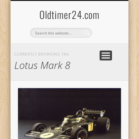
ANBIETERKENNZEICHNUNG
DATENSCHUTZERKLÄRUNG
KATALOG
LOGIN
Oldtimer24.com
CURRENTLY BROWSING TAG
Lotus Mark 8