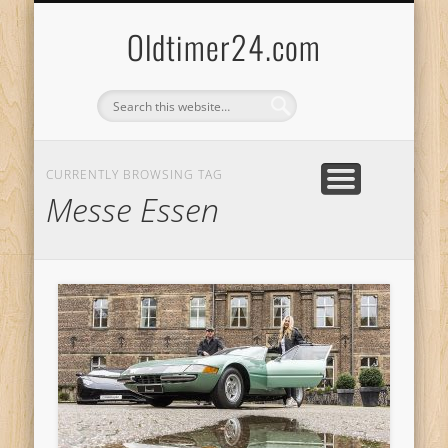
ANBIETERKENNZEICHNUNG
DATENSCHUTZERKLÄRUNG
KATALOG
LOGIN
Oldtimer24.com
CURRENTLY BROWSING TAG
Messe Essen