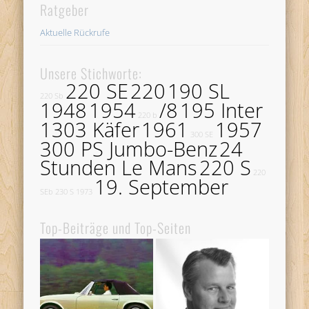
Ratgeber
Aktuelle Rückrufe
Unsere Stichworte:
220 SE
220
190 SL
220 Sb
1948
1954
/8
195 Inter
220 b
1303 Käfer
1961
1957
300 SE
300 PS Jumbo-Benz
24
Stunden Le Mans
220 S
220
19. September
SEb
230 S
1973
Top-Beiträge und Top-Seiten