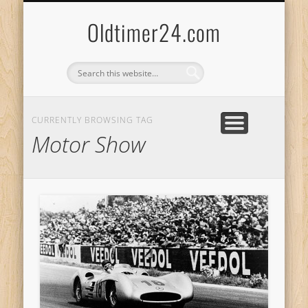
ANBIETERKENNZEICHNUNG
DATENSCHUTZERKLÄRUNG
KATALOG
LOGIN
Oldtimer24.com
CURRENTLY BROWSING TAG
Motor Show