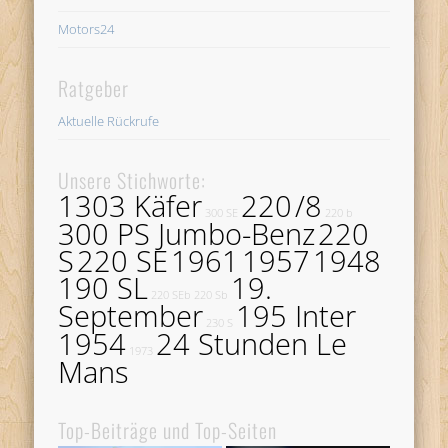
Motors24
Ratgeber
Aktuelle Rückrufe
Unsere Stichworte:
1303 Käfer
220
/8
300 SE
220 b
300 PS Jumbo-Benz
220
S
220 SE
1961
1957
1948
190 SL
19.
220 SEb
220 Sb
September
195 Inter
230 S
1954
24 Stunden Le
1973
Mans
Top-Beiträge und Top-Seiten