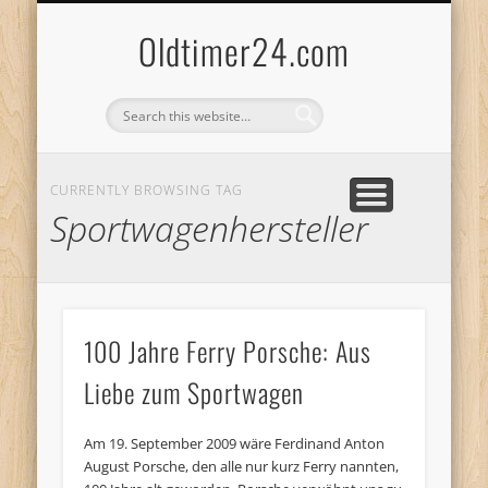
ANBIETERKENNZEICHNUNG
DATENSCHUTZERKLÄRUNG
KATALOG
LOGIN
Oldtimer24.com
CURRENTLY BROWSING TAG
Sportwagenhersteller
100 Jahre Ferry Porsche: Aus
Liebe zum Sportwagen
Am 19. September 2009 wäre Ferdinand Anton
August Porsche, den alle nur kurz Ferry nannten,