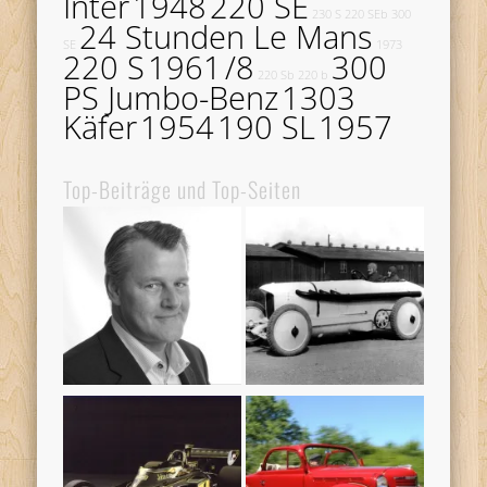
Inter
1948
220 SE
230 S
220 SEb
300
24 Stunden Le Mans
SE
1973
220 S
1961
/8
300
220 Sb
220 b
PS Jumbo-Benz
1303
Käfer
1954
190 SL
1957
Top-Beiträge und Top-Seiten