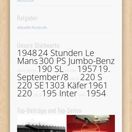
Motors24
Ratgeber
Aktuelle Rückrufe
Unsere Stichworte:
1948
24 Stunden Le
Mans
300 PS Jumbo-Benz
190 SL
1957
19.
220 b
220 Sb
220 SEb
September
/8
220 S
300 SE
220 SE
1303 Käfer
1961
220
195 Inter
1954
230 S
1973
Top-Beiträge und Top-Seiten