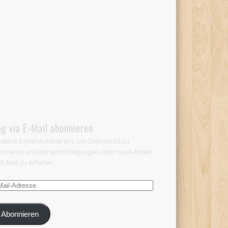
og via E-Mail abonnieren
 deine E-Mail-Adresse ein, um Oldtimer24 zu
nnieren und Benachrichtigungen über neue Artikel
 E-Mail zu erhalten.
-
esse
Abonnieren