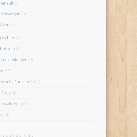
Renault
(1)
Volkswagen
(3)
Volvo
(1)
chichten
(8)
hrichten
(6)
ssemitteilungen
(6)
vice
(7)
hnische Fortschritte
(1)
-Story
(4)
anstaltungen
(21)
eo
(4)
to und Verkehr