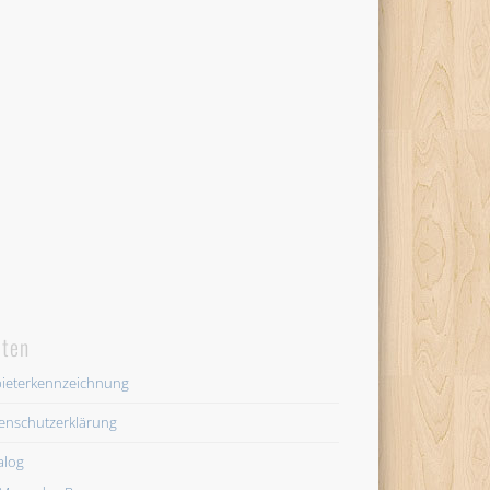
iten
ieterkennzeichnung
enschutzerklärung
alog