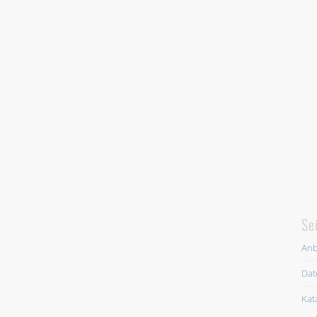
Se
Anb
Dat
Kat