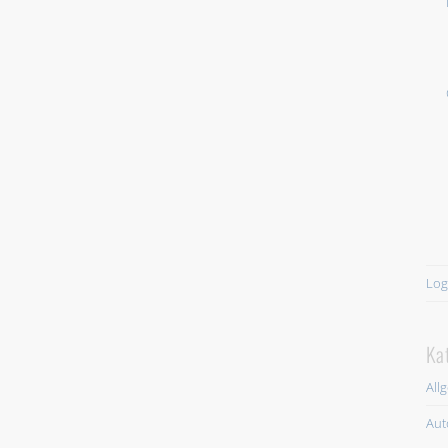
Log
Ka
All
Aut