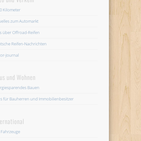
0 Kilometer
uelles zum Automarkt
es über Offroad-Reifen
tsche Reifen-Nachrichten
or-Journal
us und Wohnen
rgiesparendes Bauen
os für Bauherren und Immobilienbesitzer
ternational
 Fahrzeuge