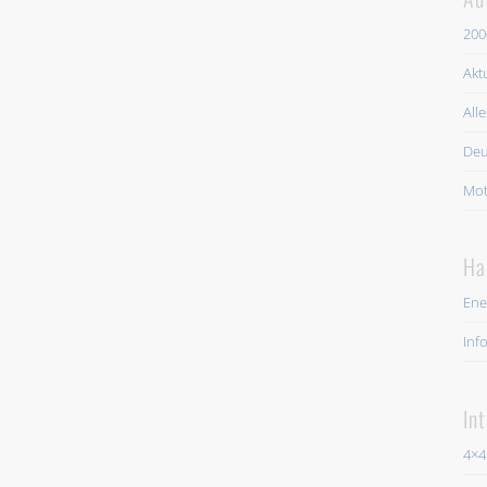
200
Akt
All
Deu
Mot
Ha
Ene
Inf
In
4×4