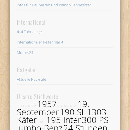
Infos für Bauherren und Immobilienbesitzer
International
4×4 Fahrzeuge
Internationaler Reifenmarkt
Motors24
Ratgeber
Aktuelle Rückrufe
Unsere Stichworte:
1957
19.
1973
220 SEb
220 b
220 Sb
September
190 SL
1303
Käfer
195 Inter
300 PS
230 S
Jumbo-Benz
24 Stunden