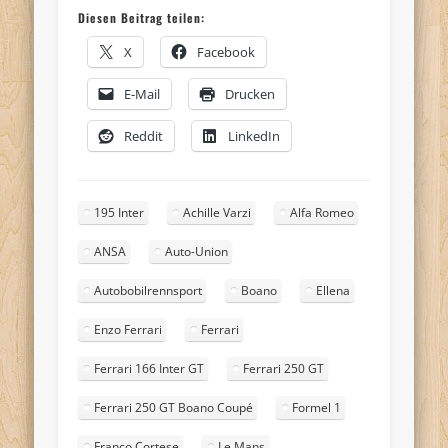
Diesen Beitrag teilen:
X
Facebook
E-Mail
Drucken
Reddit
LinkedIn
195 Inter
Achille Varzi
Alfa Romeo
ANSA
Auto-Union
Autobobilrennsport
Boano
Ellena
Enzo Ferrari
Ferrari
Ferrari 166 Inter GT
Ferrari 250 GT
Ferrari 250 GT Boano Coupé
Formel 1
Franco Cortese
Le Mans