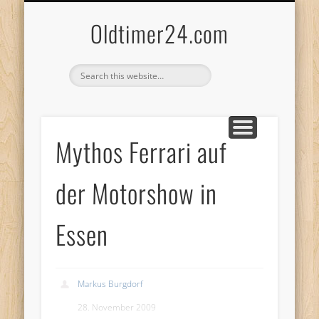
ANBIETERKENNZEICHNUNG
DATENSCHUTZERKLÄRUNG
KATALOG
LOGIN
Oldtimer24.com
Mythos Ferrari auf
der Motorshow in
Essen
Markus Burgdorf
28. November 2009