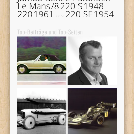
Le Mans
/8
220 S
1948
220
1961
220 SE
1954
300 SE
Top-Beiträge und Top-Seiten