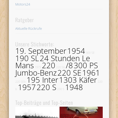
Motors24
Ratgeber
Aktuelle Rückrufe
Unsere Stichworte:
19. September
1954
300 SE
190 SL
24 Stunden Le
Mans
220
/8
300 PS
1973
220 Sb
Jumbo-Benz
220 SE
1961
195 Inter
1303 Käfer
220 SEb
220
1957
220 S
1948
b
230 S
Top-Beiträge und Top-Seiten