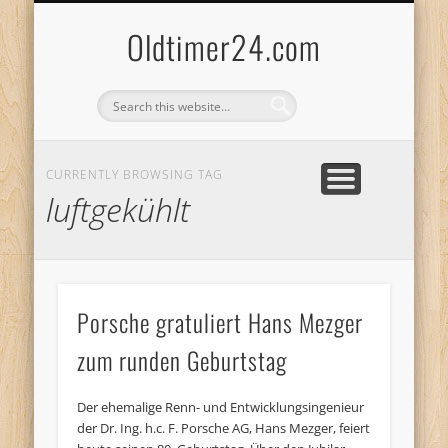
ANBIETERKENNZEICHNUNG
DATENSCHUTZERKLÄRUNG
KATALOG
LOGIN
Oldtimer24.com
CURRENTLY BROWSING TAG
luftgekühlt
Porsche gratuliert Hans Mezger
zum runden Geburtstag
Der ehemalige Renn- und Entwicklungsingenieur
der Dr. Ing. h.c. F. Porsche AG, Hans Mezger, feiert