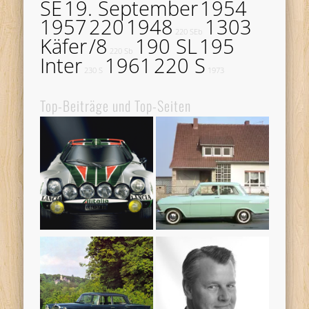
SE
19. September
1954
1957
220
1948
1303
220 SEb
Käfer
/8
190 SL
195
220 Sb
Inter
1961
220 S
230 S
1973
Top-Beiträge und Top-Seiten