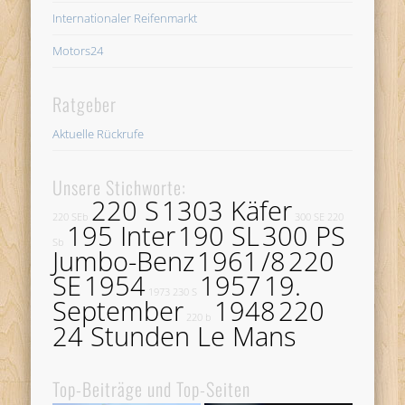
Internationaler Reifenmarkt
Motors24
Ratgeber
Aktuelle Rückrufe
Unsere Stichworte:
220 S
1303 Käfer
220 SEb
300 SE
220
195 Inter
190 SL
300 PS
Sb
Jumbo-Benz
1961
/8
220
SE
1954
1957
19.
1973
230 S
September
1948
220
220 b
24 Stunden Le Mans
Top-Beiträge und Top-Seiten