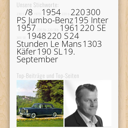
Unsere Stichworte:
/8
1954
220
300
230 S
1973
220 b
PS Jumbo-Benz
195 Inter
1957
1961
220 SE
220 Sb
220 SEb
1948
220 S
24
300 SE
Stunden Le Mans
1303
Käfer
190 SL
19.
September
Top-Beiträge und Top-Seiten