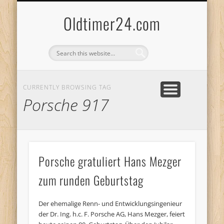
ANBIETERKENNZEICHNUNG
DATENSCHUTZERKLÄRUNG
KATALOG
LOGIN
Oldtimer24.com
CURRENTLY BROWSING TAG
Porsche 917
Porsche gratuliert Hans Mezger
zum runden Geburtstag
Der ehemalige Renn- und Entwicklungsingenieur
der Dr. Ing. h.c. F. Porsche AG, Hans Mezger, feiert